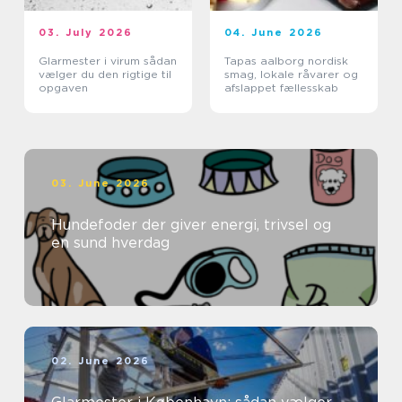
03. July 2026
04. June 2026
Glarmester i virum sådan
Tapas aalborg nordisk
vælger du den rigtige til
smag, lokale råvarer og
opgaven
afslappet fællesskab
03. June 2026
Hundefoder der giver energi, trivsel og
en sund hverdag
02. June 2026