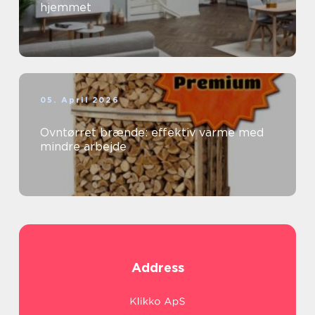
hjemmet
05. April 2026
Ovntørret brænde: effektiv varme med
mindre arbejde
Address