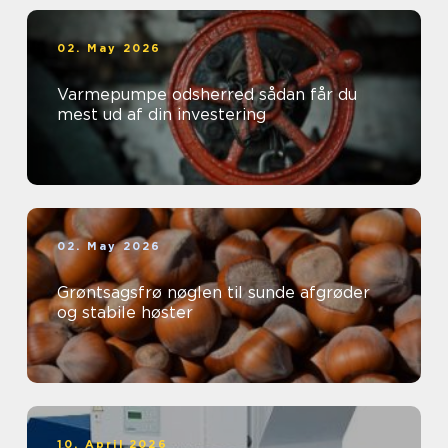
02. May 2026
Varmepumpe odsherred sådan får du
mest ud af din investering
02. May 2026
Grøntsagsfrø nøglen til sunde afgrøder
og stabile høster
10. April 2026