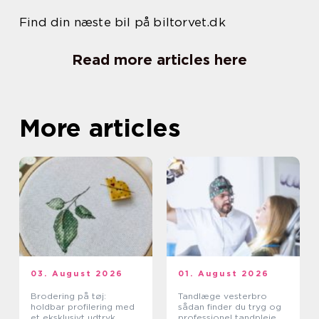
Find din næste bil på biltorvet.dk
Read more articles here
More articles
03. August 2026
01. August 2026
Brodering på tøj:
Tandlæge vesterbro
holdbar profilering med
sådan finder du tryg og
et eksklusivt udtryk
professionel tandpleje