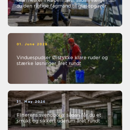
Glarmester i København: sådan vælger
du den rigtige fagmand til glasopgaver
01. June 2026
Vinduespudser Ølstykke klare ruder og
stærke løsninger året rundt
31. May 2026
Fliserens svendborg: sådan får du et
smukt og sikkert uderum året rundt