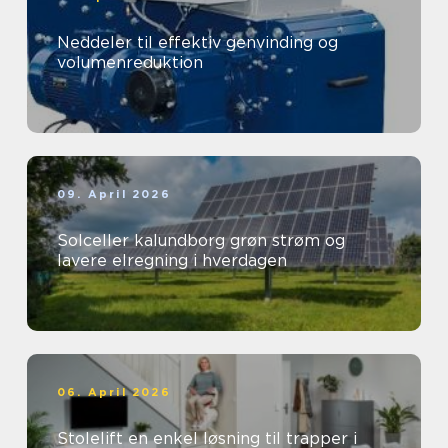
Neddeler til effektiv genvinding og
volumenreduktion
09. April 2026
Solceller kalundborg grøn strøm og
lavere elregning i hverdagen
06. April 2026
Stolelift en enkel løsning til trapper i