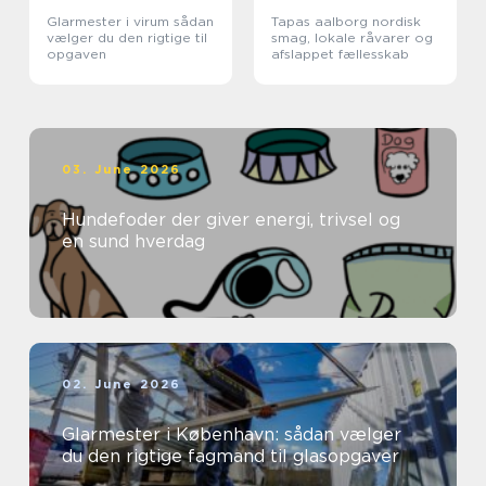
Glarmester i virum sådan
Tapas aalborg nordisk
vælger du den rigtige til
smag, lokale råvarer og
opgaven
afslappet fællesskab
03. June 2026
Hundefoder der giver energi, trivsel og
en sund hverdag
02. June 2026
Glarmester i København: sådan vælger
du den rigtige fagmand til glasopgaver