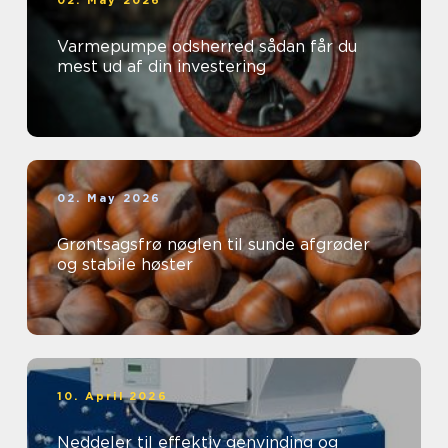
02. May 2026
Varmepumpe odsherred sådan får du
mest ud af din investering
02. May 2026
Grøntsagsfrø nøglen til sunde afgrøder
og stabile høster
10. April 2026
Neddeler til effektiv genvinding og