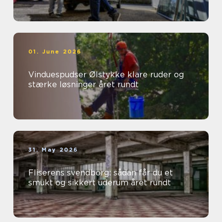
01. June 2026
Vinduespudser Ølstykke klare ruder og
stærke løsninger året rundt
31. May 2026
Fliserens svendborg: sådan får du et
smukt og sikkert uderum året rundt