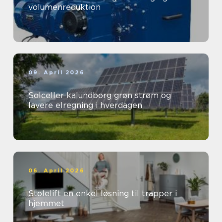
volumenreduktion
09. April 2026
Solceller kalundborg grøn strøm og
lavere elregning i hverdagen
06. April 2026
Stolelift en enkel løsning til trapper i
hjemmet