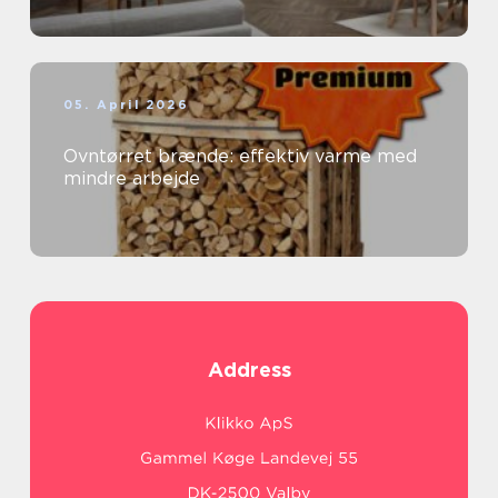
05. April 2026
Ovntørret brænde: effektiv varme med
mindre arbejde
Address