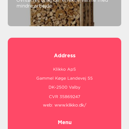
Ovntørret brænde: effektiv varme med
mindre arbejde
Address
web:
www.klikko.dk/
Menu