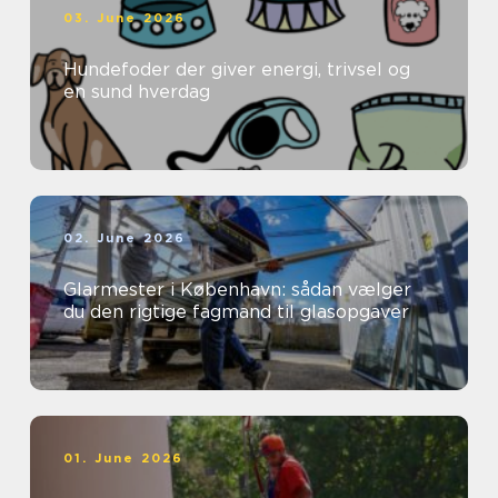
03. June 2026
Hundefoder der giver energi, trivsel og
en sund hverdag
02. June 2026
Glarmester i København: sådan vælger
du den rigtige fagmand til glasopgaver
01. June 2026