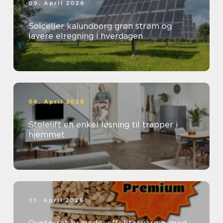
09. April 2026
Solceller kalundborg grøn strøm og
lavere elregning i hverdagen
06. April 2026
Stolelift en enkel løsning til trapper i
hjemmet
05. April 2026