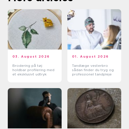
03. August 2026
01. August 2026
Brodering på tøj:
Tandlæge vesterbro
holdbar profilering med
sådan finder du tryg og
et eksklusivt udtryk
professionel tandpleje