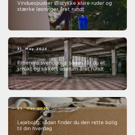
Vinduespudser Ølstykke klare ruder og
stærke løsninger året rundt
31. May 2026
Fliserens svendborg: sådan får du et
smukt og sikkert uderum året rundt
06. May 2026
Lejebolig: sådan finder du den rette bolig
til din hverdag