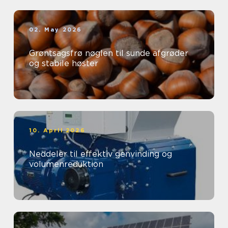
02. May 2026
Grøntsagsfrø nøglen til sunde afgrøder
og stabile høster
10. April 2026
Neddeler til effektiv genvinding og
volumenreduktion