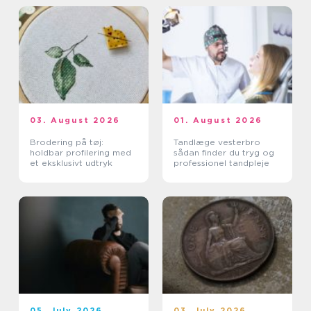
03. August 2026
01. August 2026
Brodering på tøj:
Tandlæge vesterbro
holdbar profilering med
sådan finder du tryg og
et eksklusivt udtryk
professionel tandpleje
05. July 2026
03. July 2026