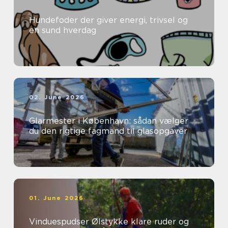
Hundefoder der giver energi, trivsel og
en sund hverdag
02. June 2026
Glarmester i København: sådan vælger
du den rigtige fagmand til glasopgaver
01. June 2026
Vinduespudser Ølstykke klare ruder og