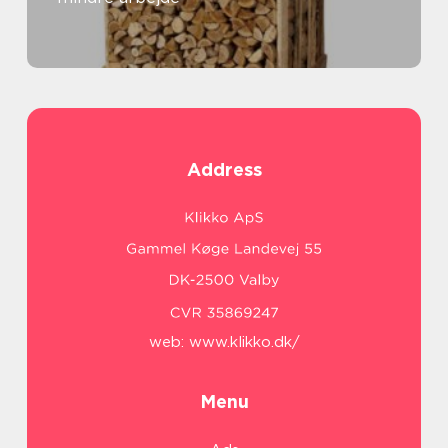
Address
web:
www.klikko.dk/
Menu