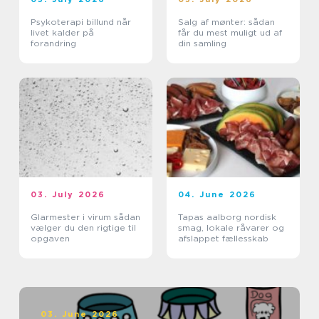
Psykoterapi billund når
Salg af mønter: sådan
livet kalder på
får du mest muligt ud af
forandring
din samling
03. July 2026
04. June 2026
Glarmester i virum sådan
Tapas aalborg nordisk
vælger du den rigtige til
smag, lokale råvarer og
opgaven
afslappet fællesskab
03. June 2026