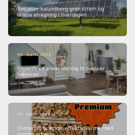
Solceller kalundborg grøn strøm og
lavere elregning i hverdagen
06. April 2026
Stolelift en enkel løsning til trapper i
hjemmet
05. April 2026
Ovntørret brænde: effektiv varme med
mindre arbejde