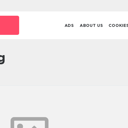
ADS
ABOUT US
COOKIE
g