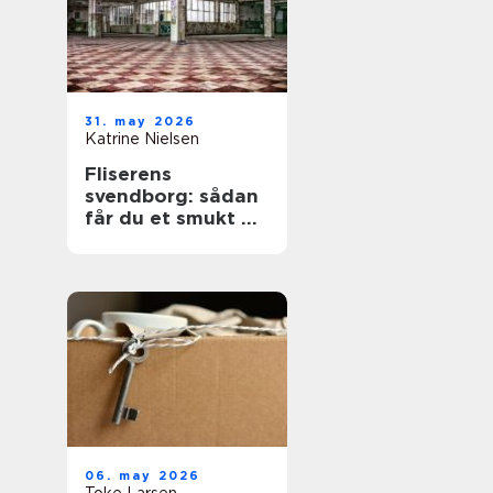
31. may 2026
Katrine Nielsen
Fliserens
svendborg: sådan
får du et smukt og
sikkert uderum
året rundt
06. may 2026