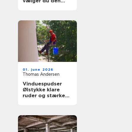
vælger du den
rigtige fagmand
til glasopgaver
01. june 2026
Thomas Andersen
Vinduespudser
Ølstykke klare
ruder og stærke
løsninger året
rundt