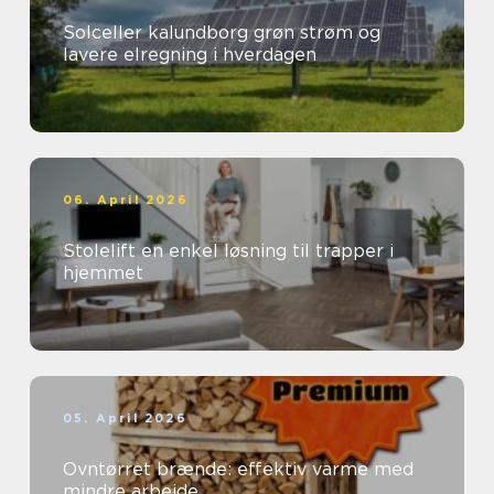
Solceller kalundborg grøn strøm og
lavere elregning i hverdagen
06. April 2026
Stolelift en enkel løsning til trapper i
hjemmet
05. April 2026
Ovntørret brænde: effektiv varme med
mindre arbejde