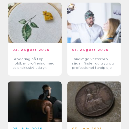
03. August 2026
01. August 2026
Brodering på tøj:
Tandlæge vesterbro
holdbar profilering med
sådan finder du tryg og
et eksklusivt udtryk
professionel tandpleje
05. July 2026
03. July 2026