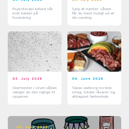
Psykoterapi billund når
Salg af mønter: sådan
livet kalder på
får du mest muligt ud af
forandring
din samling
03. July 2026
04. June 2026
Glarmester i virum sådan
Tapas aalborg nordisk
vælger du den rigtige til
smag, lokale råvarer og
opgaven
afslappet fællesskab
03. June 2026