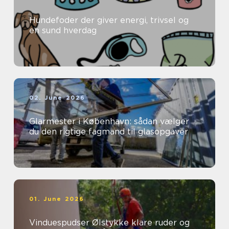
Hundefoder der giver energi, trivsel og
en sund hverdag
02. June 2026
Glarmester i København: sådan vælger
du den rigtige fagmand til glasopgaver
01. June 2026
Vinduespudser Ølstykke klare ruder og