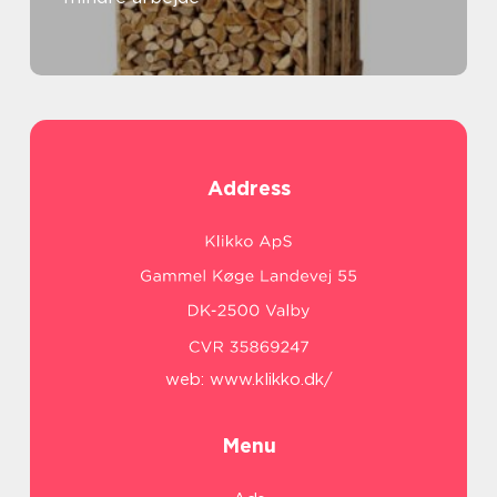
Address
web:
www.klikko.dk/
Menu