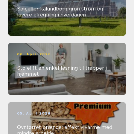
Solceller kalundborg grøn strøm og
lavere elregning i hverdagen
06. April 2026
Stolelift en enkel løsning til trapper i
hjemmet
05. April 2026
Ovntørret brænde: effektiv varme med
mindre arbejde