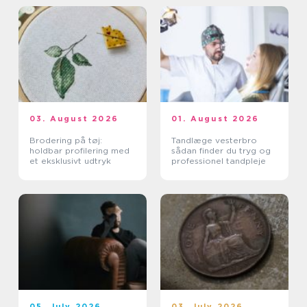
03. August 2026
01. August 2026
Brodering på tøj:
Tandlæge vesterbro
holdbar profilering med
sådan finder du tryg og
et eksklusivt udtryk
professionel tandpleje
05. July 2026
03. July 2026