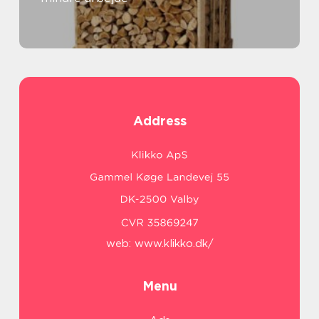
Address
web:
www.klikko.dk/
Menu