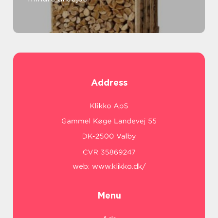
Address
web:
www.klikko.dk/
Menu