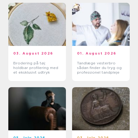
03. August 2026
01. August 2026
Brodering på tøj:
Tandlæge vesterbro
holdbar profilering med
sådan finder du tryg og
et eksklusivt udtryk
professionel tandpleje
05. July 2026
03. July 2026