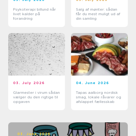
Psykoterapi billund når
Salg af mønter: sådan
livet kalder på
får du mest muligt ud af
forandring
din samling
03. July 2026
04. June 2026
Glarmester i virum sådan
Tapas aalborg nordisk
vælger du den rigtige til
smag, lokale råvarer og
opgaven
afslappet fællesskab
03. June 2026