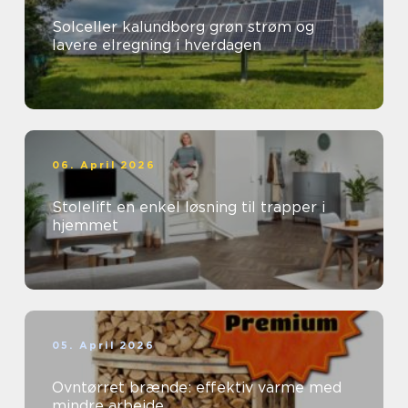
Solceller kalundborg grøn strøm og
lavere elregning i hverdagen
06. April 2026
Stolelift en enkel løsning til trapper i
hjemmet
05. April 2026
Ovntørret brænde: effektiv varme med
mindre arbejde