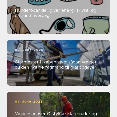
Hundefoder der giver energi, trivsel og
en sund hverdag
02. June 2026
Glarmester i København: sådan vælger
du den rigtige fagmand til glasopgaver
01. June 2026
Vinduespudser Ølstykke klare ruder og