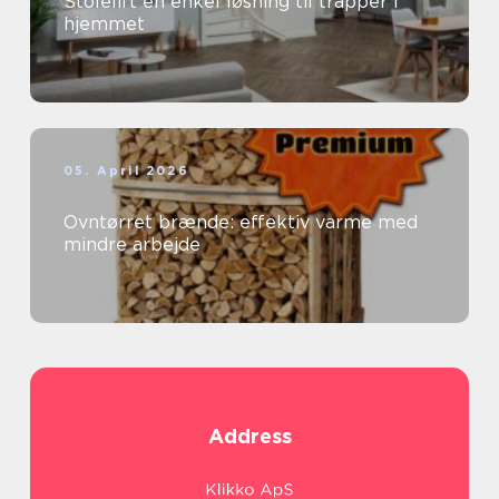
Stolelift en enkel løsning til trapper i
hjemmet
05. April 2026
Ovntørret brænde: effektiv varme med
mindre arbejde
Address