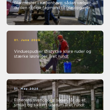
Glarmester i København: sådan vælger
du den rigtige fagmand til glasopgaver
01. June 2026
Vinduespudser Ølstykke klare ruder og
stærke løsninger året rundt
31. May 2026
Fliserens svendborg: sådan får du et
smukt og sikkert uderum året rundt