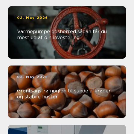
02. May 2026
Varmepumpe odsherred sådan får du
mest ud af din investering
02. May 2026
Grøntsagsfrø nøglen til sunde afgrøder
og stabile høster