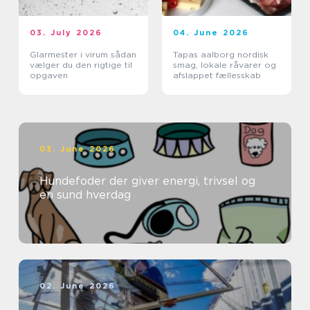
03. July 2026
04. June 2026
Glarmester i virum sådan
Tapas aalborg nordisk
vælger du den rigtige til
smag, lokale råvarer og
opgaven
afslappet fællesskab
03. June 2026
Hundefoder der giver energi, trivsel og
en sund hverdag
02. June 2026