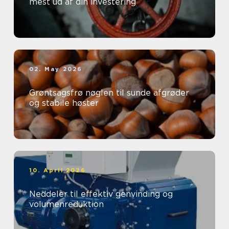
mest ud af din investering
02. May 2026
Grøntsagsfrø nøglen til sunde afgrøder
og stabile høster
10. April 2026
Neddeler til effektiv genvinding og
volumenreduktion