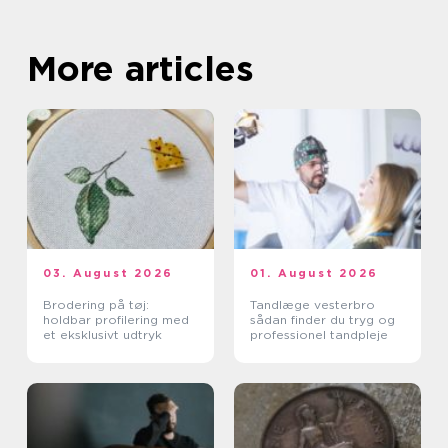
More articles
03. August 2026
01. August 2026
Brodering på tøj:
Tandlæge vesterbro
holdbar profilering med
sådan finder du tryg og
et eksklusivt udtryk
professionel tandpleje