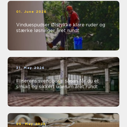
01. June 2026
Vinduespudser Ølstykke klare ruder og
stærke løsninger året rundt
31. May 2026
Fliserens svendborg: sådan får du et
smukt og sikkert uderum året rundt
06. May 2026