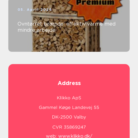
05. April 2026
Ovntørret brænde: effektiv varme med
mindre arbejde
Address
web:
www.klikko.dk/