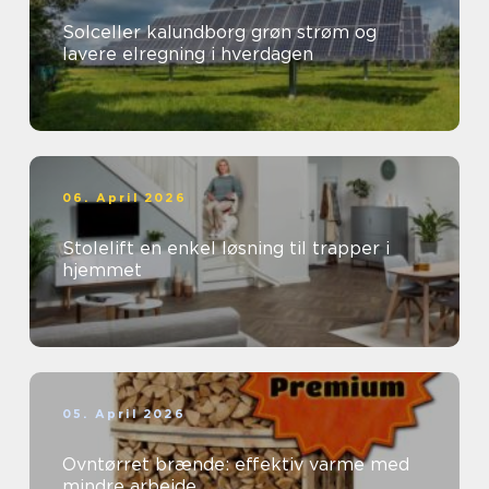
Solceller kalundborg grøn strøm og
lavere elregning i hverdagen
06. April 2026
Stolelift en enkel løsning til trapper i
hjemmet
05. April 2026
Ovntørret brænde: effektiv varme med
mindre arbejde