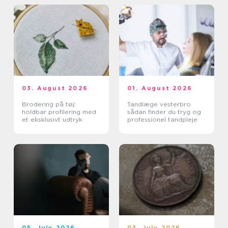
03. August 2026
01. August 2026
Brodering på tøj:
Tandlæge vesterbro
holdbar profilering med
sådan finder du tryg og
et eksklusivt udtryk
professionel tandpleje
05. July 2026
03. July 2026