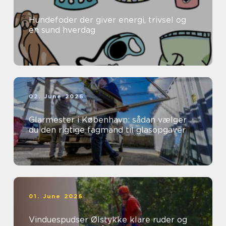
Hundefoder der giver energi, trivsel og
en sund hverdag
02. June 2026
Glarmester i København: sådan vælger
du den rigtige fagmand til glasopgaver
01. June 2026
Vinduespudser Ølstykke klare ruder og