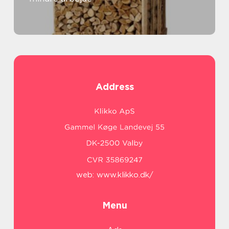
Address
web:
www.klikko.dk/
Menu