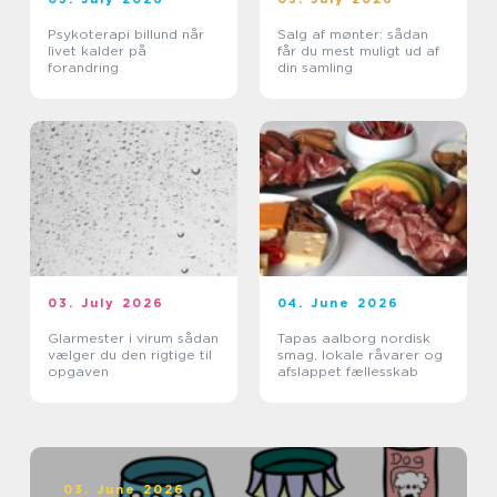
Psykoterapi billund når
Salg af mønter: sådan
livet kalder på
får du mest muligt ud af
forandring
din samling
03. July 2026
04. June 2026
Glarmester i virum sådan
Tapas aalborg nordisk
vælger du den rigtige til
smag, lokale råvarer og
opgaven
afslappet fællesskab
03. June 2026