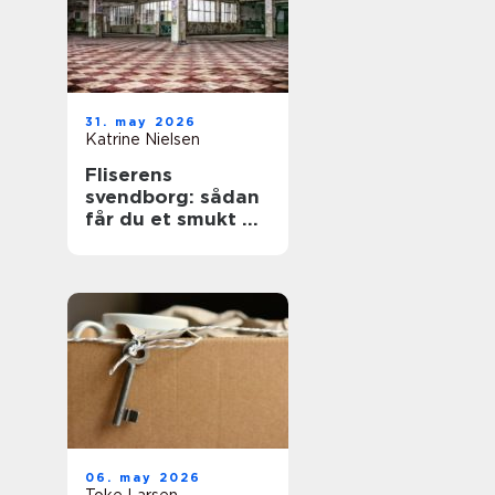
31. may 2026
Katrine Nielsen
Fliserens
svendborg: sådan
får du et smukt og
sikkert uderum
året rundt
06. may 2026