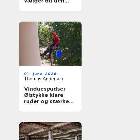
vælger du den
rigtige fagmand
til glasopgaver
01. june 2026
Thomas Andersen
Vinduespudser
Ølstykke klare
ruder og stærke
løsninger året
rundt