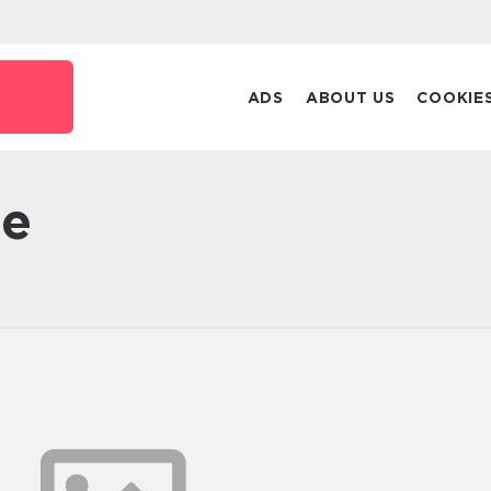
ADS
ABOUT US
COOKIE
te