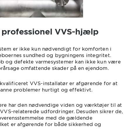
 professionel VVS-hjælp
tem er ikke kun nødvendigt for komforten i
eboernes sundhed og bygningens integritet.
øb og defekte varmesystemer kan ikke kun være
orårsage omfattende skader på en ejendom.
kvalificeret VVS-installatør er afgørende for at
anne problemer hurtigt og effektivt.
ere har den nødvendige viden og værktøjer til at
 VVS-relaterede udfordringer. Desuden sikrer de,
 i overensstemmelse med de gældende
lket er afgørende for både sikkerhed og