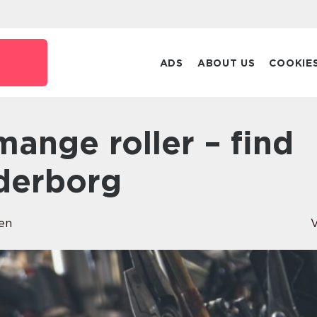
ADS
ABOUT US
COOKIE
derborg
en