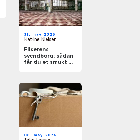
31. may 2026
Katrine Nielsen
Fliserens
svendborg: sådan
får du et smukt og
sikkert uderum
året rundt
06. may 2026