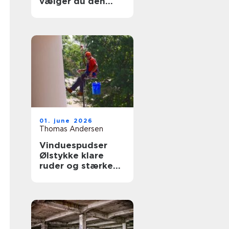
vælger du den
rigtige fagmand
til glasopgaver
01. june 2026
Thomas Andersen
Vinduespudser
Ølstykke klare
ruder og stærke
løsninger året
rundt